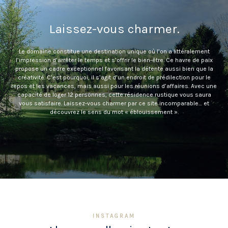
Laissez-vous charmer.
Le domaine constitue une destination unique où l’on a littéralement
l’impression d’arrêter le temps et s’offrir le bien-être. Ce havre de paix
propose un cadre exceptionnel favorisant la détente aussi bien que la
créativité. C’est pourquoi, il s’agit d’un endroit de prédilection pour le
repos et les vacances, mais aussi pour les réunions d’affaires. Avec une
capacité de loger 12 personnes, cette résidence rustique vous saura
vous satisfaire. Laissez-vous charmer par ce site incomparable… et
découvrez le sens du mot « éblouissement ».
INSTAGRAM