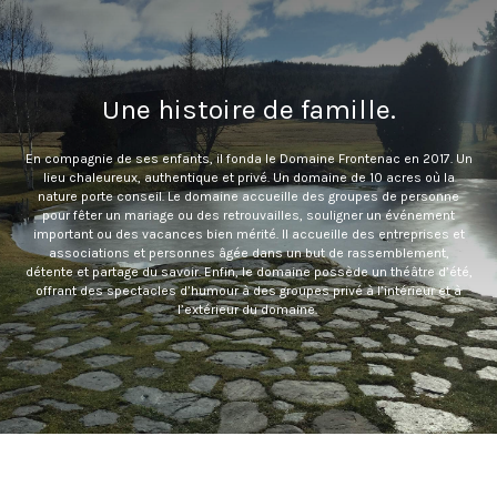
Une histoire de famille.
En compagnie de ses enfants, il fonda le Domaine Frontenac en 2017. Un
lieu chaleureux, authentique et privé. Un domaine de 10 acres où la
nature porte conseil. Le domaine accueille des groupes de personne
pour fêter un mariage ou des retrouvailles, souligner un événement
important ou des vacances bien mérité. Il accueille des entreprises et
associations et personnes âgée dans un but de rassemblement,
détente et partage du savoir. Enfin, le domaine possède un théâtre d’été,
offrant des spectacles d’humour à des groupes privé à l’intérieur et à
l’extérieur du domaine.