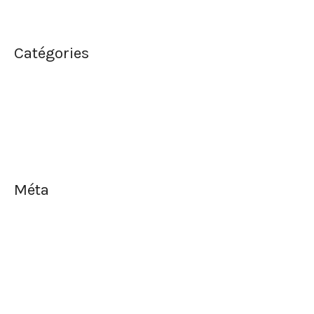
mai 2019
Catégories
Bon Appétit!
Mariage
Santé et Bien-être
Méta
Connexion
Flux des publications
Flux des commentaires
Site de WordPress-FR