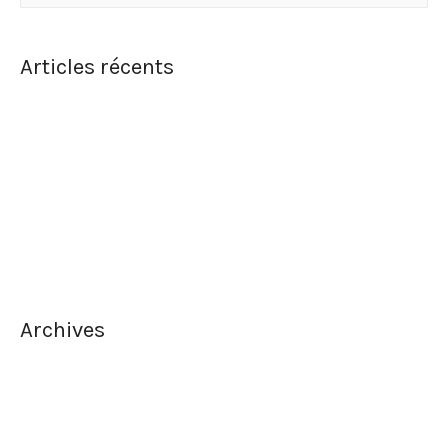
Articles récents
La meilleure façon de faire un filet de bœuf juteux
Qu’est ce que la musicothérapie?
Êtes-vous familier avec l’héliothérapie?
Comment se débarrasser des cernes sous les yeux?
Les secrets de la longévité japonaise
Archives
novembre 2019
septembre 2019