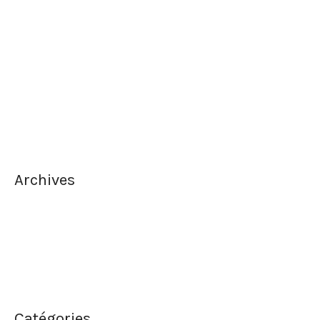
La meilleure façon de faire un filet de bœuf juteux
Qu’est ce que la musicothérapie?
Êtes-vous familier avec l’héliothérapie?
Comment se débarrasser des cernes sous les yeux?
Les secrets de la longévité japonaise
Archives
novembre 2019
septembre 2019
mai 2019
Catégories