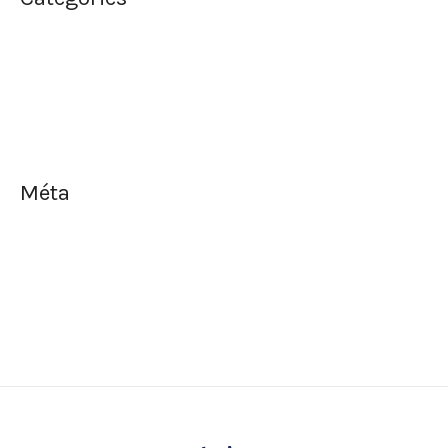
Bon Appétit!
Mariage
Santé et Bien-être
Méta
Connexion
Flux des publications
Flux des commentaires
Site de WordPress-FR